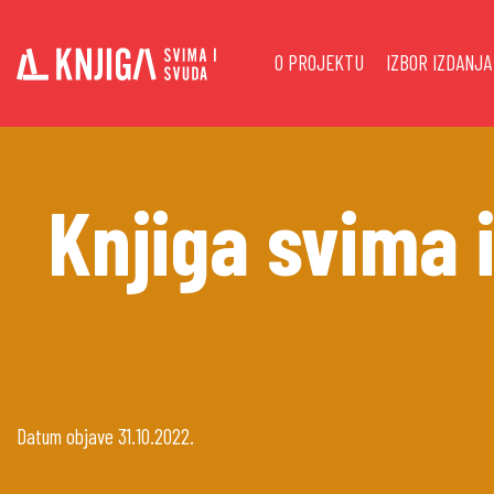
Main
Skip
to
navigation
O PROJEKTU
IZBOR IZDANJA
main
content
Knjiga svima i
Datum objave
31.10.2022.