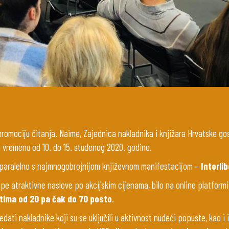
 promociju čitanja. Naime, Zajednica nakladnika i knjižara Hrvatske go
u vremenu od 10. do 15. studenog 2020. godine.
paralelno s najmnogobrojnijom književnom manifestacijom –
Interli
pe atraktivne naslove po akcijskim cijenama, bilo na online platformi K
ima od 20 pa čak do 70 posto
.
ati nakladnike koji su se uključili u aktivnost nudeći popuste, kao i i