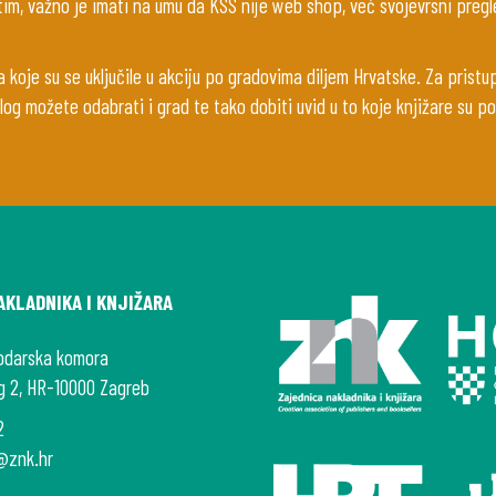
tim, važno je imati na umu da KSS nije web shop, već svojevrsni pre
koje su se uključile u akciju po gradovima diljem Hrvatske. Za pristu
og možete odabrati i grad te tako dobiti uvid u to koje knjižare su po
AKLADNIKA I KNJIŽARA
odarska komora
g 2, HR-10000 Zagreb
2
@znk.hr