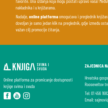
favorite. Ona izdanja koja mogu postati upravo vaša! Među
nakladnika i u knjižarama.
Nadalje,
online platforma
omogućava i preglednik knjižara 
dovoljan je samo jedan klik na preglednik, gdje između ostal
važan cilj promocije čitanja.
ZAJEDNICA N
Hrvatska gosp
Online platforma za promicanje dostupnosti
Rooseveltov tr
knjige svima i svuda
Tel:
01 456 168
Email:
sajmovi