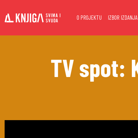
Main
Skip
to
navigation
O PROJEKTU
IZBOR IZDANJA
main
content
TV spot: 